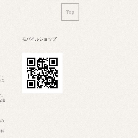
Top
モバイルショップ
ト、
合は
す。
る場
で
すの
送料