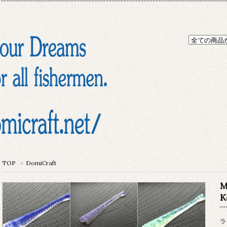
TOP
>
DomiCraft
M
K
ラ