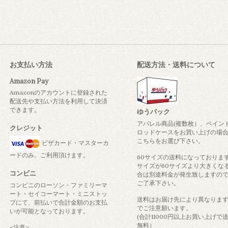
お支払い方法
配送方法・送料について
Amazon Pay
Amazonのアカウントに登録された
配送先や支払い方法を利用して決済
できます。
ゆうパック
アパレル商品(複数枚）、ペイン
クレジット
ロッドケースをお買い上げの場
こちらをお選び下さい。
ビザカード・マスターカ
ードのみ、ご利用頂けます。
60サイズの送料になっておりま
サイズが60サイズより大きくな
コンビニ
合は別途料金が発生致しますの
ご了承下さい。
コンビニのローソン・ファミリーマ
ート・セイコーマート・ミニストッ
送料はお届け先により異なりま
プにて、前払いで合計金額のお支払
でご注意願います。
いが可能となっております。
(合計11000円以上お買い上げで
無料）
<注意>