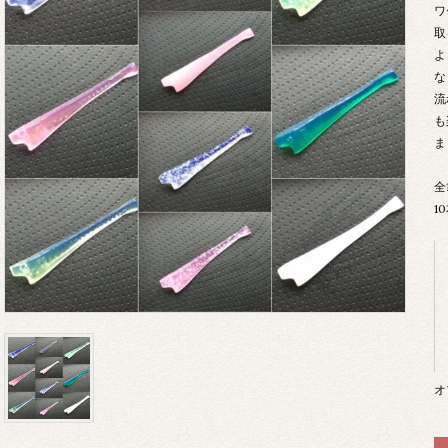
ワ
取
よ
な
流
も
ま
全
1
オ