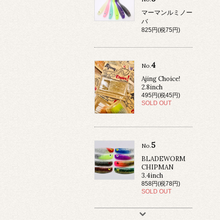
マーマンルミノー
バ
825円(税75円)
4
No.
Ajing Choice!
2.8inch
495円(税45円)
SOLD OUT
5
No.
BLADEWORM
CHIPMAN
3.4inch
858円(税78円)
SOLD OUT