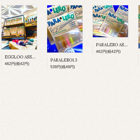
PARALERO ASSORTPACK
462円(税42円)
EGGLOO ASSORT PACK
PARALERO1.3
462円(税42円)
539円(税49円)